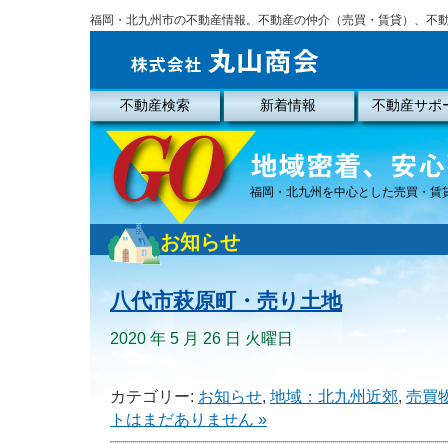
福岡・北九州市の不動産情報。不動産の仲介（売買・賃貸）、不
不動産検索
新着情報
不動産サポ
福岡・北九州を中心とした売買・賃
お知らせ
八代市萩原町・売り土地
2020 年 5 月 26 日 火曜日
カテゴリー:
お知らせ
,
地域：北九州近郊
,
売買
トはまだありません »