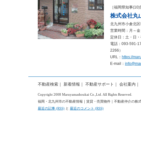
［福岡県知事(10)
株式会社丸
北九州市小倉北区朝
営業時間：月～金 
定休日：土・日・
電話：093-591-171
2266）
URL：
https://ma
E-mail：
info@ma
不動産検索
｜
新着情報
｜
不動産サポート
｜
会社案内
｜
Copyright 2008 Maruyamashoukai Co.,Ltd. All Rights Reserved.
福岡・北九州市の不動産情報｜賃貸・売買物件｜不動産仲介の株式会社丸山商会 
最近の記事 (RSS)
と
最近のコメント (RSS)