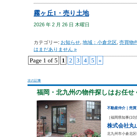
霧ヶ丘1・売り土地
2026 年 2 月 26 日 木曜日
カテゴリー:
お知らせ
,
地域：小倉北区
,
売買物
はまだありません »
Page 1 of 5
1
2
3
4
5
»
次の記事
福岡・北九州の物件探しはお任せ
不動産仲介｜売買
［福岡県知事(10)
株式会社丸
北九州市小倉北区朝